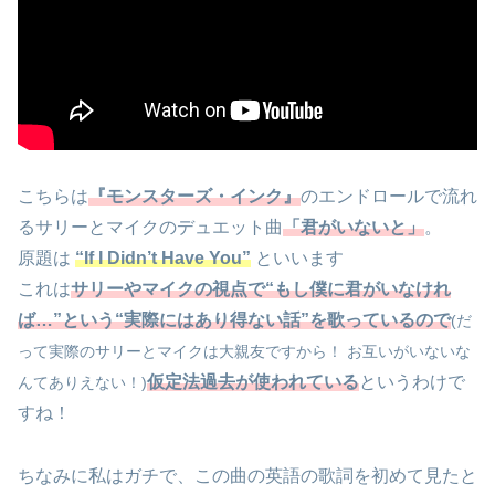
こちらは
『モンスターズ・インク』
のエンドロールで流れ
るサリーとマイクのデュエット曲
「君がいないと」
。
原題は
“If I Didn’t Have You”
といいます
これは
サリーやマイクの視点で“もし僕に君がいなけれ
ば…”という“実際にはあり得ない話”を歌っているので
(だ
って実際のサリーとマイクは大親友ですから！ お互いがいないな
仮定法過去が使われている
というわけで
んてありえない！)
すね！
ちなみに私はガチで、この曲の英語の歌詞を初めて見たと