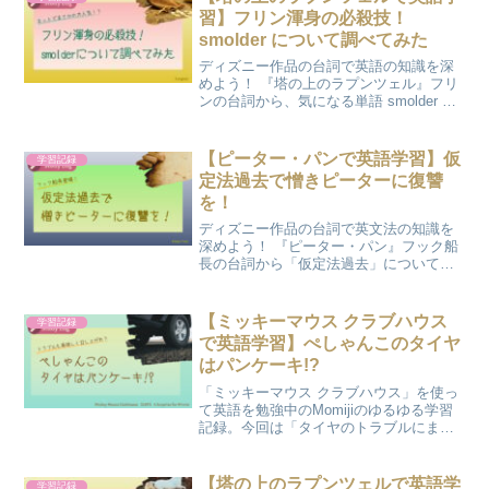
習】フリン渾身の必殺技！
smolder について調べてみた
ディズニー作品の台詞で英語の知識を深
めよう！ 『塔の上のラプンツェル』フリ
ンの台詞から、気になる単語 smolder に
ついて深掘りします。
【ピーター・パンで英語学習】仮
学習記録
定法過去で憎きピーターに復讐
を！
ディズニー作品の台詞で英文法の知識を
深めよう！ 『ピーター・パン』フック船
長の台詞から「仮定法過去」について学
びます。
【ミッキーマウス クラブハウス
学習記録
で英語学習】ぺしゃんこのタイヤ
はパンケーキ!?
「ミッキーマウス クラブハウス」を使っ
て英語を勉強中のMomijiのゆるゆる学習
記録。今回は「タイヤのトラブルにまつ
わるおもしろい表現」についてです。
【塔の上のラプンツェルで英語学
学習記録