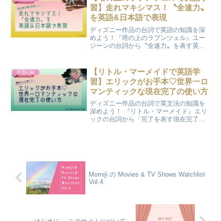
習】走れマキシマス！〝全速力〟
を英語&日本語で表現
ディズニー作品の台詞で英語の知識を深
めよう！『塔の上のラプンツェル』ユー
ジーンの台詞から〝全速力〟を表す英語
表現を学びます。
【リトル・マーメイドで英語学
学習記録
習】エリックがお手本♡世界一ロ
マンティックな現在完了の使い方
ディズニー作品の台詞で英文法の知識を
深めよう！ 『リトル・マーメイド』エリ
ックの台詞から「完了を表す現在完了」
について学びます。
Momiji の Movies & TV Shows Watchlist
Vol.4