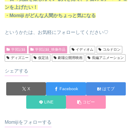
ンを上げたい！
・Momiji がどんな人間かちょっと気になる
というかたは、お気軽にフォローしてください♡
学習記録
学習記録_映像作品
イディオム
コルドロン
ディズニー
仮定法
劇場公開用映画
長編アニメーション
シェアする
X
Facebook
はてブ
LINE
コピー
Momijiをフォローする