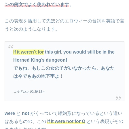
ンの例文でよく使われています
。
この表現を活用して先ほどのエロウィーの台詞を英語で言
うと次のようになります。
If it weren’t for
this girl, you would still be in the
Horned King’s dungeon!
でもね、もしこの女の子がいなかったら、あなた
は今でもあの地下牢よ！
コルドロン 00:39:13
～
were
と
not
がくっついて縮約形になっているという違い
はあるものの、この
if it were not for O
という表現がその