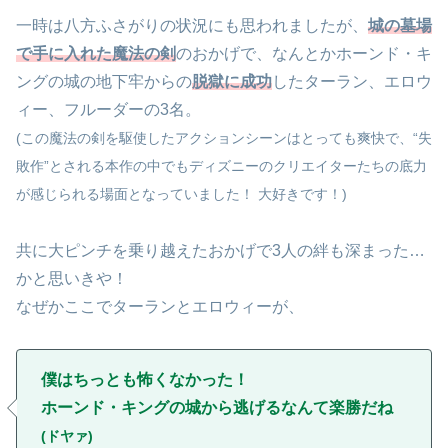
一時は八方ふさがりの状況にも思われましたが、
城の墓場
で手に入れた魔法の剣
のおかげで、なんとかホーンド・キ
ングの城の地下牢からの
脱獄に成功
したターラン、エロウ
ィー、フルーダーの3名。
(この魔法の剣を駆使したアクションシーンはとっても爽快で、“失
敗作”とされる本作の中でもディズニーのクリエイターたちの底力
が感じられる場面となっていました！ 大好きです！)
共に大ピンチを乗り越えたおかげで3人の絆も深まった…
かと思いきや！
なぜかここでターランとエロウィーが、
僕はちっとも怖くなかった！
ホーンド・キングの城から逃げるなんて楽勝だね
(ドヤァ)