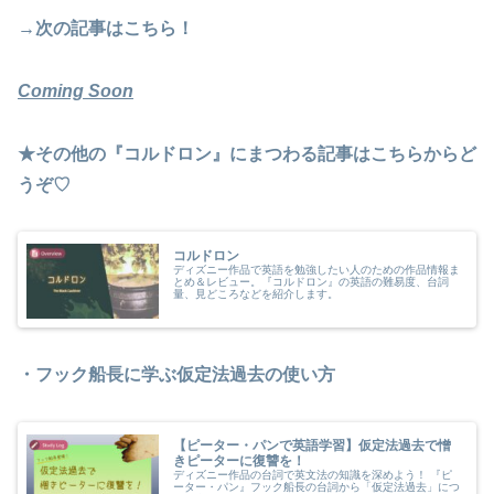
→次の記事はこちら！
Coming Soon
★その他の『コルドロン』にまつわる記事はこちらからど
うぞ♡
コルドロン
ディズニー作品で英語を勉強したい人のための作品情報ま
とめ＆レビュー。『コルドロン』の英語の難易度、台詞
量、見どころなどを紹介します。
・フック船長に学ぶ仮定法過去の使い方
【ピーター・パンで英語学習】仮定法過去で憎
きピーターに復讐を！
ディズニー作品の台詞で英文法の知識を深めよう！ 『ピ
ーター・パン』フック船長の台詞から「仮定法過去」につ