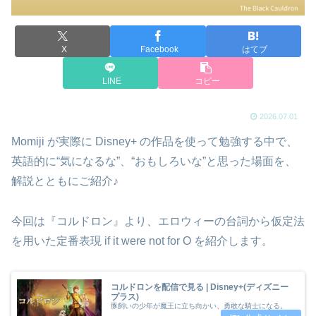
X
Facebook
はてブ
LINE
コピー
2026.07.01
Momiji が実際に Disney+ の作品を使って勉強する中で、
英語的に“気になるな”、“おもしろいな”と思った場面を、
解説とともにご紹介♪
今回は『コルドロン』より、エロウィーの台詞から仮定法
を用いた定番表現 if it were not for O を紹介します。
コルドロンを配信で見る | Disney+(ディズニー
プラス)
豚飼いの少年が魔王に立ち向かい、勇敢な騎士になる。