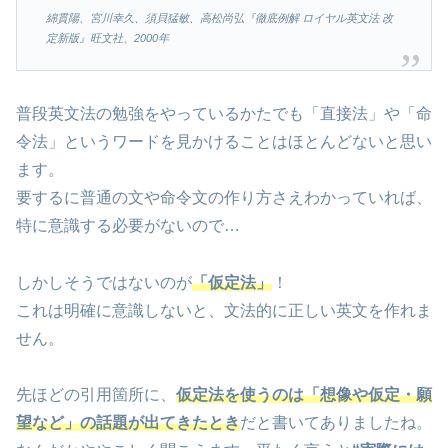
綿貫陽、宮川幸久、須貝猛敏、高松尚弘『徹底例解 ロイヤル英文法 改
定新版』旺文社、2000年
普段英文法の勉強をやっているかたでも「直接法」や「命
令法」というワードを見かけることはほとんどないと思い
ます。
要するに普通の文や命令文の作り方さえわかっていれば、
特に意識する必要がないので…
しかしそうではないのが
「仮定法」
！
これは明確に意識しないと、文法的に正しい英文を作れま
せん。
先ほどの引用箇所に、
仮定法を使うのは「想像や仮定・願
望など」の話題が出てきたとき
だと書いてありましたね。