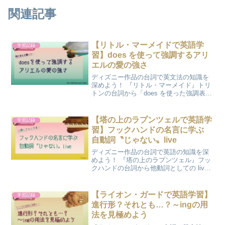
関連記事
【リトル・マーメイドで英語学
学習記録
習】does を使って強調するアリ
エルの愛の強さ
ディズニー作品の台詞で英文法の知識を
深めよう！ 『リトル・マーメイド』トリ
トンの台詞から「does を使った強調表
現」について学びます。
【塔の上のラプンツェルで英語学
学習記録
習】フックハンドの名言に学ぶ
自動詞〝じゃない〟live
ディズニー作品の台詞で英語の知識を深
めよう！ 『塔の上のラプンツェル』フッ
クハンドの台詞から他動詞としての live
の使い方を学びます。
【ライオン・ガードで英語学習】
学習記録
進行形？それとも…？～ingの用
法を見極めよう