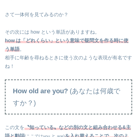
さて一体何を見てみるのか？
その次には how という単語がありますね。
how は「どれくらい」という意味で疑問文を作る時に使
う単語
。
相手に年齢を尋ねるときに使う次のような表現が有名です
ね！
How old are you?
(あなたは何歳で
すか？)
この文を
〝知っている〟などの別の文と組み合わせる&主
語と動詞
を入れ替えることで、次のよ
(ここではyou と are)