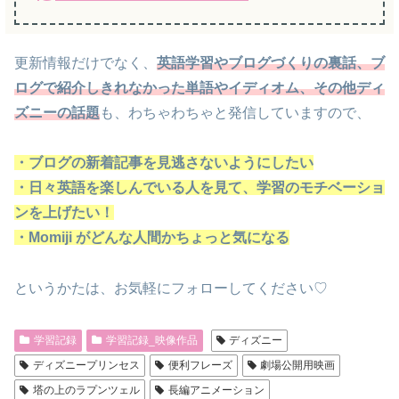
更新情報だけでなく、
英語学習やブログづくりの裏話、
ブ
ログで紹介しきれなかった
単語やイディオム
、
その他ディ
ズニーの話題
も、わちゃわちゃと発信していますので、
・ブログの新着記事を見逃さないようにしたい
・日々英語を楽しんでいる人を見て、学習のモチベーショ
ンを上げたい！
・Momiji がどんな人間かちょっと気になる
というかたは、お気軽にフォローしてください♡
学習記録
学習記録_映像作品
ディズニー
ディズニープリンセス
便利フレーズ
劇場公開用映画
塔の上のラプンツェル
長編アニメーション