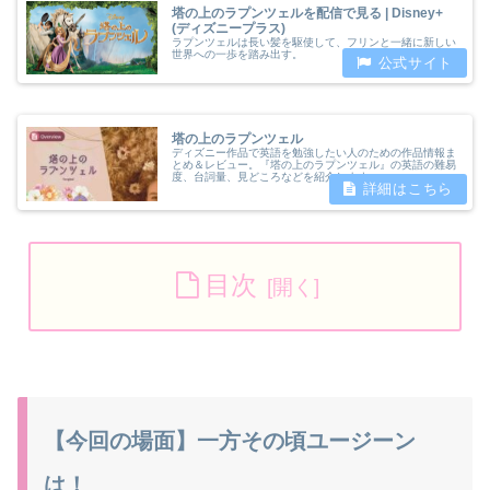
塔の上のラプンツェルを配信で見る | Disney+
(ディズニープラス)
ラプンツェルは長い髪を駆使して、フリンと一緒に新しい
世界への一歩を踏み出す。
塔の上のラプンツェル
ディズニー作品で英語を勉強したい人のための作品情報ま
とめ＆レビュー。『塔の上のラプンツェル』の英語の難易
度、台詞量、見どころなどを紹介します。
目次
【今回の場面】一方その頃ユージーン
は！