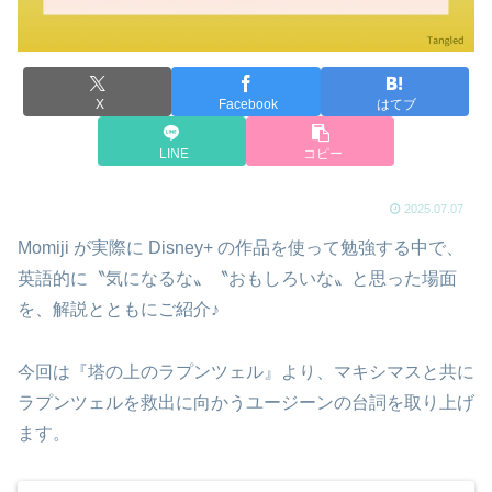
X
Facebook
はてブ
LINE
コピー
2025.07.07
Momiji が実際に Disney+ の作品を使って勉強する中で、
英語的に〝気になるな〟〝おもしろいな〟と思った場面
を、解説とともにご紹介♪
今回は『塔の上のラプンツェル』より、マキシマスと共に
ラプンツェルを救出に向かうユージーンの台詞を取り上げ
ます。