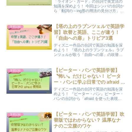
「ライオン・ガード」の台詞で英文法の
知識を深めよう！ 今回はシンバの台詞か
ら「動詞の～ing形の用法の見分け方」を
学びます。
【塔の上のラプンツェルで英語学
学習記録
習】吹替と英語、ここが違う！
「自由への扉」トリビア3選
ディズニー作品の台詞で英語の知識を深
めよう！ 『塔の上のラプンツェル』ラプ
ンツェルが歌う「自由への扉」の吹替と
英語の歌詞の違いにまつわるトリビアを3
つ紹介します。
【ピーター・パンで英語学習】
学習記録
〝怖い〟だけじゃない！ ピータ
ー・パンに学ぶ日常での afraid 使
用法
ディズニー作品の台詞で英語の知識を深
めよう！ 『ピーター・パン』ピーター・
パンの台詞から「afraid を使った表現」
を学びます。
【ピーター・パンで英語学習】吹
学習記録
替版ではわからない？ 温厚なナ
ナのご立腹のワケ