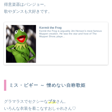
得意楽器はバンジョー。
歌やダンスも大好きです。
Kermit the Frog
Kermit the Frog is arguably Jim Henson's most famous
Muppet creation. He was the star and host of The
Muppet Show, playe...
ミス・ピギー ～ 憎めない自称歌姫
グラマラスでセクシーな
ブタ
さん。
いろんな衣装を着こなすおしゃれさん♡