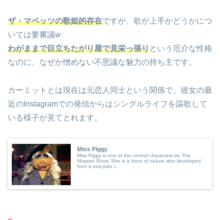
ザ・マペッツの歌姫的存在
ですが、歌が上手かどうかにつ
いては要審議w
わがままで目立ちたがり屋で見栄っ張り
という厄介な性格
なのに、なぜか憎めない不思議な魅力の持ち主です。
カーミットとは現在は元恋人同士という関係で、彼女の最
近のInstagramでの発信からはシングルライフを謳歌して
いる様子が見てとれます。
Miss Piggy
Miss Piggy is one of the central characters on The
Muppet Show. She is a force of nature who developed
from a one-joke r...