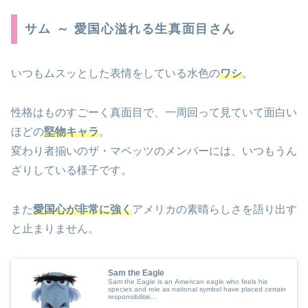
サム ～ 愛国心溢れる生真面目さん
いつもムスッとした表情をしている水色の
ワシ
。
性格はものすごーく真面目で、一周回って見ていて面白い
ほどの
堅物キャラ
。
変わり者揃いのザ・マペッツのメンバーには、いつもうん
ざりしている様子です。
また
愛国心が非常に強く
アメリカの素晴らしさを語り出す
と止まりません。
Sam the Eagle
Sam the Eagle is an American eagle who feels his
species and role as national symbol have placed certain
responsibilitie...