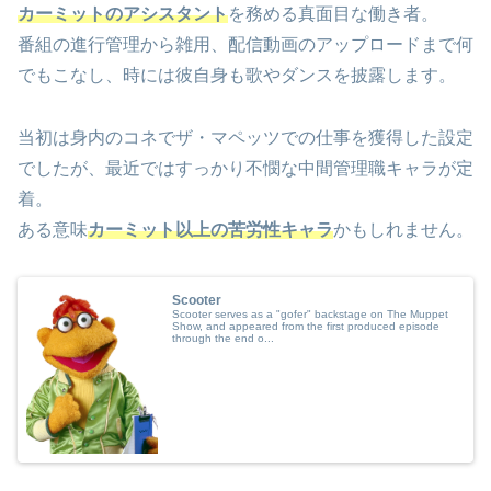
カーミットのアシスタント
を務める真面目な働き者。
番組の進行管理から雑用、配信動画のアップロードまで何
でもこなし、時には彼自身も歌やダンスを披露します。
当初は身内のコネでザ・マペッツでの仕事を獲得した設定
でしたが、最近ではすっかり不憫な中間管理職キャラが定
着。
ある意味
カーミット以上の苦労性キャラ
かもしれません。
Scooter
Scooter serves as a "gofer" backstage on The Muppet
Show, and appeared from the first produced episode
through the end o...