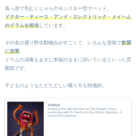
真っ赤で毛むくじゃらのモンスター型マペット。
ドクター・ティース・アンド・エレクトリック・メイヘム
のドラムを担当
しています。
その名の通り野生動物みがすごくて、いろんな意味で
欲望
に忠実
。
ドラムの演奏もまさに本能のままに叩いているといった雰
囲気です。
子どものようなたどたどしい喋り方も特徴的。
Animal
Animal is the wild drummer on The Muppet Show,
performing with Dr. Teeth and the Electric Mayhem. A
crazed percussionist...