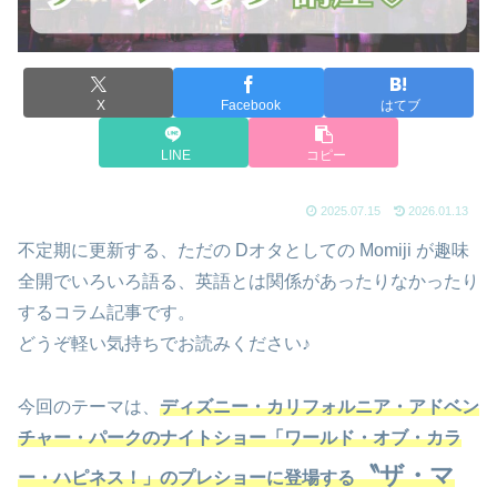
X
Facebook
はてブ
LINE
コピー
2025.07.15
2026.01.13
不定期に更新する、ただの Dオタとしての Momiji が趣味
全開でいろいろ語る、英語とは関係があったりなかったり
するコラム記事です。
どうぞ軽い気持ちでお読みください♪
今回のテーマは、
ディズニー・カリフォルニア・アドベン
チャー・パークのナイトショー「ワールド・オブ・カラ
〝ザ・マ
ー・ハピネス！」のプレショーに登場する