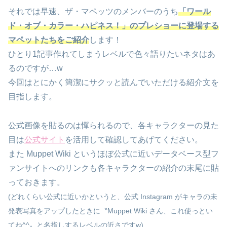
それでは早速、ザ・マペッツのメンバーのうち
「ワール
ド・オブ・カラー・ハピネス！」
の
プレショー
に登場する
マペットたちをご紹介
します！
ひとり1記事作れてしまうレベルで色々語りたいネタはあ
るのですが…w
今回はとにかく簡潔にサクッと読んでいただける紹介文を
目指します。
公式画像を貼るのは憚られるので、各キャラクターの見た
目は
公式サイト
を活用して確認してあげてください。
また Muppet Wiki というほぼ公式に近いデータベース型フ
ァンサイトへのリンクも各キャラクターの紹介の末尾に貼
っておきます。
(どれくらい公式に近いかというと、公式 Instagram がキャラの未
発表写真をアップしたときに〝Muppet Wiki さん、これ使っとい
てね^^〟と名指しするレベルの近さですw)