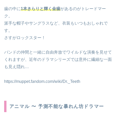
歯の中に
1本きらりと輝く金歯
があるのがトレードマー
ク。
派手な帽子やサングラスなど、衣装もいつもおしゃれで
す。
さすがロックスター！
バンドの仲間と一緒に自由奔放でワイルドな演奏を見せて
くれますが、近年のドラマシリーズでは意外に繊細な一面
も見え隠れ…
https://muppet.fandom.com/wiki/Dr._Teeth
アニマル 〜 予測不能な暴れん坊ドラマー