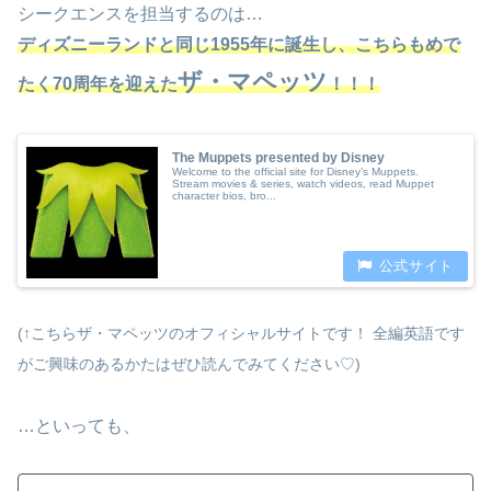
シークエンスを担当するのは…
ディズニーランドと同じ1955年に誕生し、こちらもめで
ザ・マペッツ
たく70周年を迎えた
！！！
The Muppets presented by Disney
Welcome to the official site for Disney’s Muppets.
Stream movies & series, watch videos, read Muppet
character bios, bro...
(
↑
こちらザ・マペッツのオフィシャルサイトです！ 全編英語です
がご興味のあるかたはぜひ読んでみてください♡)
…といっても、