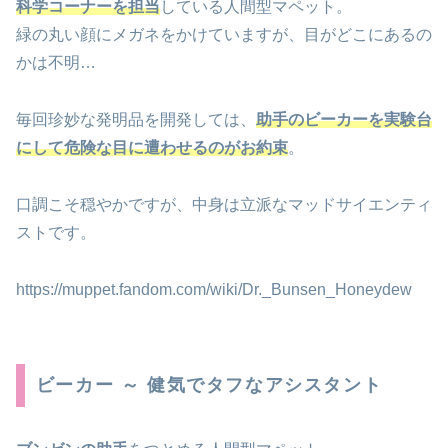
科学コーナーを担当
している人間型マペット。
緑の丸い顔にメガネをかけていますが、目がどこにあるの
かは不明…
毎回珍妙な発明品を開発しては、
助手のビーカーを実験台
にして危険な目に遭わせるのがお約束
。
口調こそ穏やかですが、中身は立派なマッドサイエンティ
ストです。
https://muppet.fandom.com/wiki/Dr._Bunsen_Honeydew
ビーカー ～ 健気でタフなアシスタント