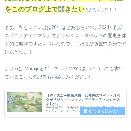
をこのブログ上で開きたい
と思います！！！
まあ、私もファン歴は20年ほどあるものの、2024年配信
の『アイディアマン』でようやくザ・マペッツの歴史を体
系的に理解できたレベルなので、まだまだ勉強中の身です
けれどね…！
よければ Momiji とザ・マペッツの出会いについても書い
ているこちらの記事もお楽しみください♡
【ディズニー映画感想】20年来のマペットオタ
クが『ジム・ヘンソン：アイディアマン』を見
ました。
Momiji が Disney+ 配信のドキュメンタリー映画『ジム・
ヘンソン：アイディアマン』の感想について語ります。