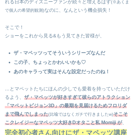
れる日本のディズニーファンが続々と増えるはず
(※あくま
なのに、なんという機会損失！
で個人の希望的観測)
そこで！
ショーをこれから見る&もう見てきた皆様が、
ザ・マペッツってそういうシリーズなんだ
この子、ちょっとかわいいかも♡
あのキャラって実はそんな設定だったのね！
…とマペットたちにほんの少しでも愛着を持っていただけ
るよう、
ザ・マペッツが好きすぎて彼らのアトラクション
「マペットビジョン3D」の最期を見届けるためフロリダ
まで飛んでしまった
そこそ
(比喩ではなくガチで行きましたw)
こクレイジーなマペッツ大好きDオタこと私 Momiji が
、
完全初心者さん向けにザ・マペッツ講座