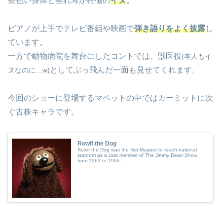
茶色い身体と垂れ耳が特徴の
イヌ
。
ピアノが上手でテレビ番組や映画で
弾き語りをよく披露
し
ています。
一方で動物病院を舞台にしたコントでは、獣医役
(本人もイ
としてぶっ飛んだ一面も見せてくれます。
ヌなのに…w)
今回のショーに登場するマペットの中ではカーミットに次
ぐ古株キャラです。
Rowlf the Dog
Rowlf the Dog was the first Muppet to reach national
stardom as a cast member of The Jimmy Dean Show
from 1963 to 1966. ...