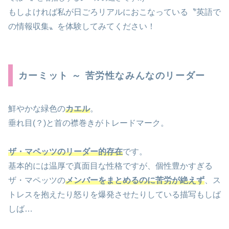
もしよければ私が日ごろリアルにおこなっている〝英語で
の情報収集〟を体験してみてください！
カーミット ～ 苦労性なみんなのリーダー
鮮やかな緑色の
カエル
。
垂れ目(？)と首の襟巻きがトレードマーク。
ザ・マペッツのリーダー的存在
です。
基本的には温厚で真面目な性格ですが、個性豊かすぎる
ザ・マペッツの
メンバーをまとめるのに苦労が絶えず
、ス
トレスを抱えたり怒りを爆発させたりしている描写もしば
しば…