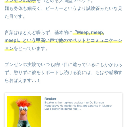
ブンゼンの助手
をつとめる人間型マペット。
顔も身体も細長く、ビーカーというより試験管みたいな見
た目です。
言葉はほとんど喋らず、基本的に
〝Meep, meep,
meep
!
〟という甲高い声で他のマペットとコミュニケーシ
ョン
をとっています。
ブンゼンの実験でいつも酷い目に遭っているにもかかわら
ず、懲りずに彼をサポートし続ける姿には、もはや感動す
らおぼえます…！
Beaker
Beaker is the hapless assistant to Dr. Bunsen
Honeydew. He made his first appearance in Muppet
Labs sketches during the ...