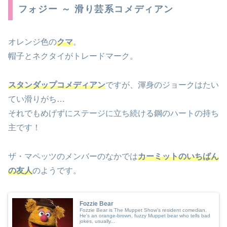
フォジー ～ 滑り芸系コメディアン
オレンジ色の
クマ
。
帽子とネクタイがトレードマーク。
スタンダップコメディアン
ですが、渾身のジョークはたい
てい滑りがち…
それでもめげずにステージに立ち続ける鋼のハートの持ち
主です！
ザ・マペッツのメンバーのなかでは
カーミットのいちばん
の友人
のようです。
Fozzie Bear
Fozzie Bear is The Muppet Show's resident comedian.
He's an orange-brown, fuzzy Muppet bear who tells bad
jokes, usually...