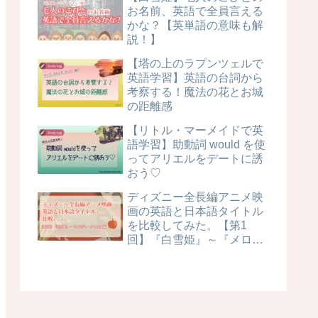
お名前、英語で全員言える
かな？【英単語の意味も解
説！】
【塔の上のラプンツェルで
英語学習】英語の台詞から
考察する！魔法の花とお城
の距離感
【リトル・マーメイドで英
語学習】助動詞 would を使
ってアリエルをデートに誘
おう♡
ディズニー全長編アニメ映
画の英語と日本語タイトル
を比較してみた。【第1
回】『白雪姫』～『メロデ
ィ・タイム』編