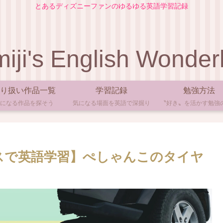
とあるディズニーファンのゆるゆる英語学習記録
iji's English Wonder
り扱い作品一覧
学習記録
勉強方法
になる作品を探そう
気になる場面を英語で深掘り
〝好き〟を活かす勉強
スで英語学習】ぺしゃんこのタイヤ