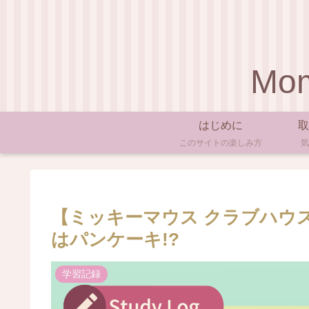
Mom
はじめに
取
このサイトの楽しみ方
気
【ミッキーマウス クラブハウ
はパンケーキ!?
学習記録