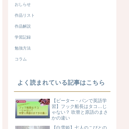
おしらせ
作品リスト
作品解説
学習記録
勉強方法
コラム
よく読まれている記事はこちら
【ピーター・パンで英語学
習】フック船長はタコ…じ
ゃない？ 吹替と原語のまさ
かの違い
【白雪姫】七人のこびとの