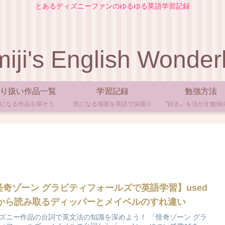
とあるディズニーファンのゆるゆる英語学習記録
iji's English Wonder
り扱い作品一覧
学習記録
勉強方法
になる作品を探そう
気になる場面を英語で深掘り
〝好き〟を活かす勉強
怪奇ゾーン グラビティフォールズで英語学習】used
o から読み取るディッパーとメイベルのすれ違い
ズニー作品の台詞で英文法の知識を深めよう！ 「怪奇ゾーン グラ