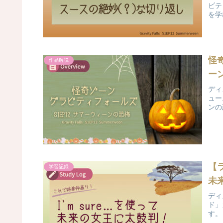
ビテ
を学
怪
作品解説
ー
ディ
ュー
ンの
【
学習記録
未
ディ
ド」
す。