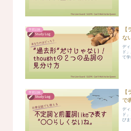
【
学習記録
ない
ディ
ド」
て学
【
学習記録
で
ディ
ド」
びま