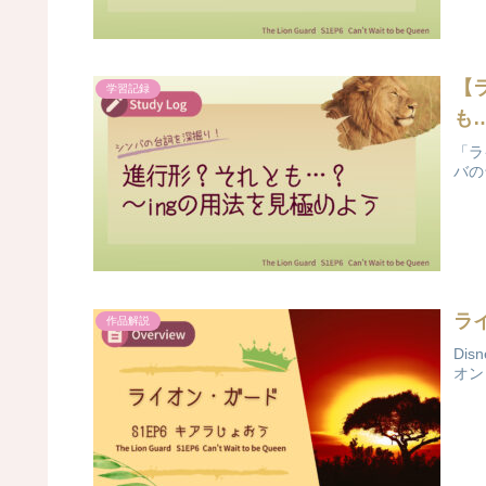
【
学習記録
も
「ラ
バの
ラ
作品解説
Di
オン