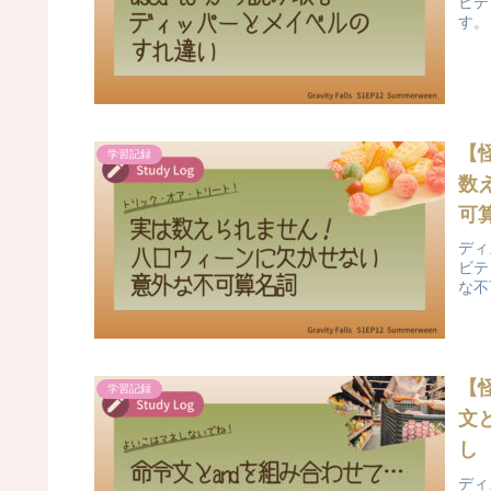
ビテ
す。
【
学習記録
数
可
ディ
ビテ
な不
【
学習記録
文
し
ディ