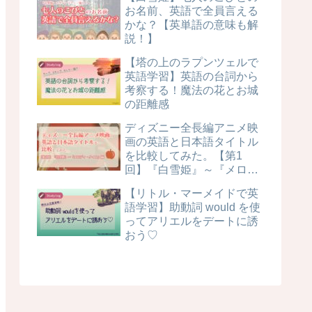
お名前、英語で全員言える
かな？【英単語の意味も解
説！】
【塔の上のラプンツェルで
英語学習】英語の台詞から
考察する！魔法の花とお城
の距離感
ディズニー全長編アニメ映
画の英語と日本語タイトル
を比較してみた。【第1
回】『白雪姫』～『メロデ
ィ・タイム』編
【リトル・マーメイドで英
語学習】助動詞 would を使
ってアリエルをデートに誘
おう♡