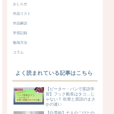
おしらせ
作品リスト
作品解説
学習記録
勉強方法
コラム
よく読まれている記事はこちら
【ピーター・パンで英語学
習】フック船長はタコ…じ
ゃない？ 吹替と原語のまさ
かの違い
【白雪姫】七人のこびとの