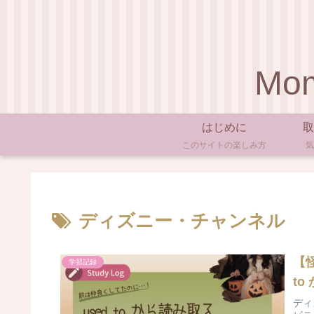
Mom
はじめに
取
このサイトの楽しみ方
気
ディズニー・チャンネル
【
学習記録
t
ディ