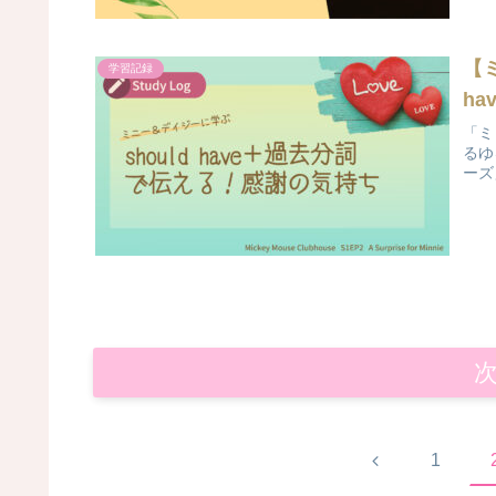
【
学習記録
h
「ミ
るゆ
ーズ
前
1