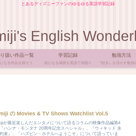
とあるディズニーファンのゆるゆる英語学習記録
iji's English Wonder
り扱い作品一覧
学習記録
勉強方法
になる作品を探そう
気になる場面を英語で深掘り
〝好き〟を活かす勉強
iji の Movies & TV Shows Watchlist Vol.5
mijiが最近楽しんだエンタメについて語るコラムの映像作品編第4
『ハンナ・モンタナ 20周年記念スペシャル』、『ウィキッド 永
約束』、「ハズビン・ホテルへようこそ」について語っていま