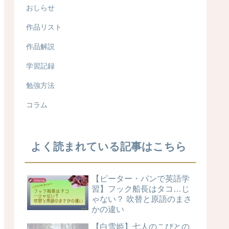
おしらせ
作品リスト
作品解説
学習記録
勉強方法
コラム
よく読まれている記事はこちら
【ピーター・パンで英語学
習】フック船長はタコ…じ
ゃない？ 吹替と原語のまさ
かの違い
【白雪姫】七人のこびとの