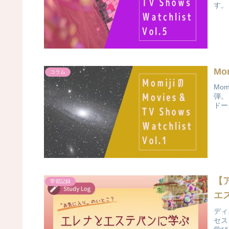
す。
Mom
コラム
Mo
弾。
ドー
【
学習記録
エス
ディ
セス