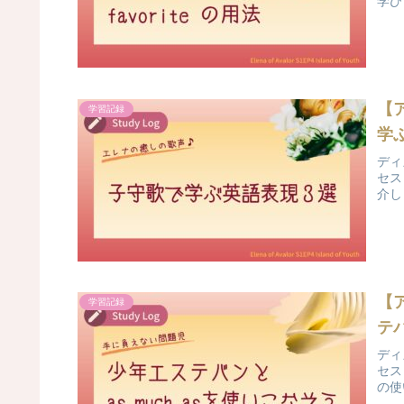
学び
【
学習記録
学
ディ
セス
介し
【
学習記録
テバ
ディ
セス
の使