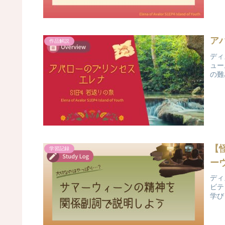
ア
作品解説
ディ
ュー
の難
【
学習記録
ー
ディ
ビテ
学び