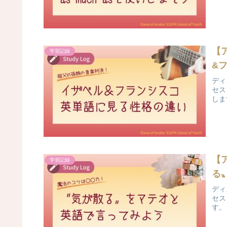
【
学習記録
&
ディ
セス
しま
【
学習記録
る
ディ
セス
す。