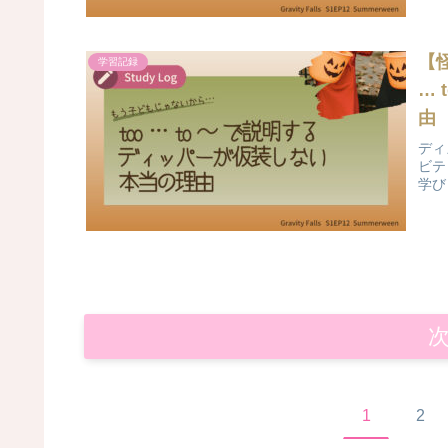
【
学習記録
…
由
ディ
ビテ
学び
1
2