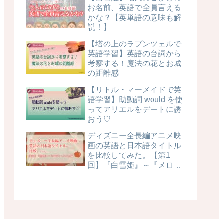
お名前、英語で全員言える
かな？【英単語の意味も解
説！】
【塔の上のラプンツェルで
英語学習】英語の台詞から
考察する！魔法の花とお城
の距離感
【リトル・マーメイドで英
語学習】助動詞 would を使
ってアリエルをデートに誘
おう♡
ディズニー全長編アニメ映
画の英語と日本語タイトル
を比較してみた。【第1
回】『白雪姫』～『メロデ
ィ・タイム』編