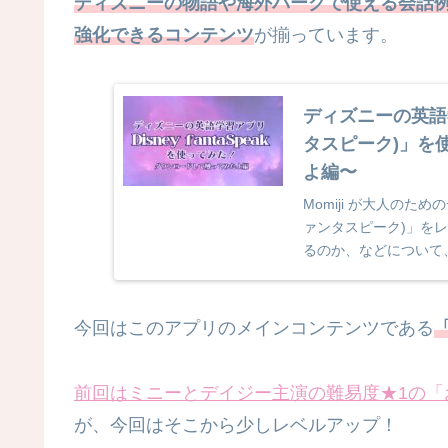
ディズニーの物語や海外パークで使える会話
強化できるコンテンツ
が揃っています。
ディズニーの英語学
タスピーク)」を
よ編〜
Momiji が大人のため
ァンタスピーク)」を
るのか、などについて
す。
今回はこのアプリのメインコンテンツである
前回はミニーとデイジー主演の難易度★1の
が、今回はそこから少しレベルアップ！