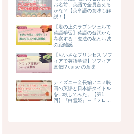
お名前、英語で全員言える
かな？【英単語の意味も解
説！】
【塔の上のラプンツェルで
英語学習】英語の台詞から
考察する！魔法の花とお城
の距離感
【ちいさなプリンセス ソフ
ィアで英語学習】ソフィア
直伝!? curse の意味
ディズニー全長編アニメ映
画の英語と日本語タイトル
を比較してみた。【第1
回】『白雪姫』～『メロデ
ィ・タイム』編