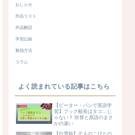
おしらせ
作品リスト
作品解説
学習記録
勉強方法
コラム
よく読まれている記事はこちら
【ピーター・パンで英語学
習】フック船長はタコ…じ
ゃない？ 吹替と原語のまさ
かの違い
【白雪姫】七人のこびとの