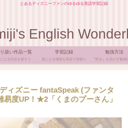
とあるディズニーファンのゆるゆる英語学習記録
iji's English Wonder
り扱い作品一覧
学習記録
勉強方法
になる作品を探そう
気になる場面を英語で深掘り
〝好き〟を活かす勉強
ニー fantaSpeak (ファンタ
難易度UP！★2「くまのプーさん」