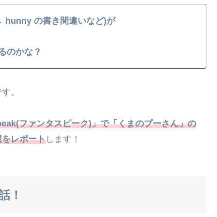
 hunny の書き間違いなど)が
るのかな？
です。
aSpeak(ファンタスピーク)」で「くまのプーさん」の
想をレポート
します！
話！