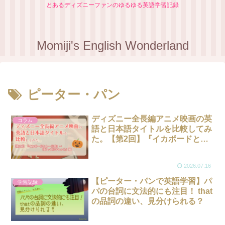
とあるディズニーファンのゆるゆる英語学習記録
Momiji's English Wonderland
ピーター・パン
ディズニー全長編アニメ映画の英
コラム
語と日本語タイトルを比較してみ
た。【第2回】『イカボードとト
ード氏』～『おしゃれキャット』
編
2026.07.16
【ピーター・パンで英語学習】パ
学習記録
パの台詞に文法的にも注目！ that
の品詞の違い、見分けられる？