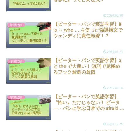
2024.01.30
【ピーター・パンで英語学習】It
学習記録
is ～ who … を使った強調構文で
ウェンディに責任転嫁！？
2024.01.21
【ピーター・パンで英語学習】a
学習記録
と the で大違い！ 冠詞で見極め
るフック船長の意図
2024.01.10
【ピーター・パンで英語学習】
学習記録
〝怖い〟だけじゃない！ ピータ
ー・パンに学ぶ日常での afraid 使
用法
2023.12.25