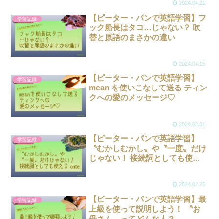
2024.04.21
【ピーター・パンで英語学習】フ
学習記録
ック船長はタコ…じゃない？ 吹
替と原語のまさかの違い
2024.04.15
【ピーター・パンで英語学習】
学習記録
mean を使いこなして送る ティン
クへの愛のメッセージ♡
2024.03.31
【ピーター・パンで英語学習】
学習記録
〝むかしむかし〟や〝一度〟だけ
じゃない！ 接続詞としても使え
る once
2024.02.25
【ピーター・パンで英語学習】最
学習記録
上級を使って説明しよう！ 〝お
母さん〟ってどんな人？