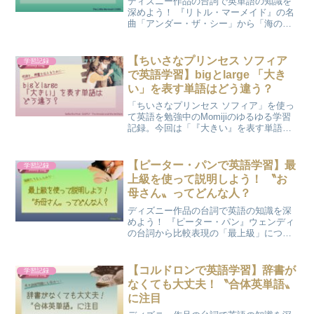
ディズニー作品の台詞で英単語の知識を
深めよう！ 『リトル・マーメイド』の名
曲「アンダー・ザ・シー」から「海の生
き物にまつわる単語」を10個紹介しま
す。
【ちいさなプリンセス ソフィア
学習記録
で英語学習】bigとlarge 「大き
い」を表す単語はどう違う？
「ちいさなプリンセス ソフィア」を使っ
て英語を勉強中のMomijiのゆるゆる学習
記録。今回は「『大きい』を表す単語の
使いわけ」についてです。
【ピーター・パンで英語学習】最
学習記録
上級を使って説明しよう！ 〝お
母さん〟ってどんな人？
ディズニー作品の台詞で英語の知識を深
めよう！ 『ピーター・パン』ウェンディ
の台詞から比較表現の「最上級」につい
て学びます。
【コルドロンで英語学習】辞書が
学習記録
なくても大丈夫！〝合体英単語〟
に注目