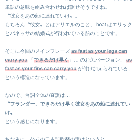
単語の意味を組み合わせれば訳せそうですね。
〝彼女をあの船に連れていけ〟。
もちろん〝彼女〟とはアリエルのこと、 boat はエリック
とバネッサの結婚式が行われている船のことです。
そこに今回のメインフレーズ
as fast as your legs can
carry you
「
できるだけ早く
」… のお魚バージョン、
as
fast as your fins can carry you
が付け加えられている、
という構造になっています。
なので、台詞全体の直訳は…
〝フランダー、できるだけ早く彼女をあの船に連れてい
け〟
という感じになります。
ちなみに、公式の日本語吹替の訳はというと…