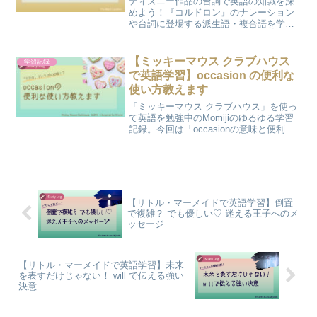
ディズニー作品の台詞で英語の知識を深
めよう！『コルドロン』のナレーション
や台詞に登場する派生語・複合語を学び
ます。
【ミッキーマウス クラブハウス
学習記録
で英語学習】occasion の便利な
使い方教えます
「ミッキーマウス クラブハウス」を使っ
て英語を勉強中のMomijiのゆるゆる学習
記録。今回は「occasionの意味と便利な
使い方」についてです。
【リトル・マーメイドで英語学習】倒置
で複雑？ でも優しい♡ 迷える王子へのメ
ッセージ
【リトル・マーメイドで英語学習】未来
を表すだけじゃない！ will で伝える強い
決意