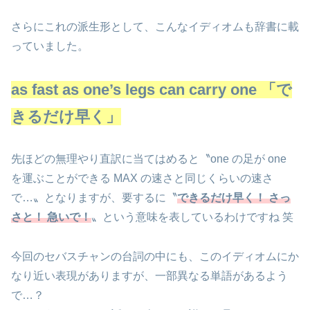
さらにこれの派生形として、こんなイディオムも辞書に載
っていました。
as fast as one’s legs can carry one 「で
きるだけ早く」
先ほどの無理やり直訳に当てはめると〝one の足が one
を運ぶことができる MAX の速さと同じくらいの速さ
で…〟となりますが、要するに〝
できるだけ早く！ さっ
さと！ 急いで！
〟という意味を表しているわけですね 笑
今回のセバスチャンの台詞の中にも、このイディオムにか
なり近い表現がありますが、一部異なる単語があるよう
で…？