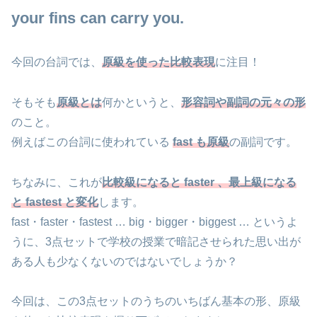
your fins can carry you.
今回の台詞では、
原級を使った比較表現
に注目！
そもそも
原級とは
何かというと、
形容詞や副詞の元々の形
のこと。
例えばこの台詞に使われている
fast も原級
の副詞です。
ちなみに、これが
比較級になると faster 、最上級になる
と fastest と変化
します。
fast・faster・fastest … big・bigger・biggest … というよ
うに、3点セットで学校の授業で暗記させられた思い出が
ある人も少なくないのではないでしょうか？
今回は、この3点セットのうちのいちばん基本の形、原級