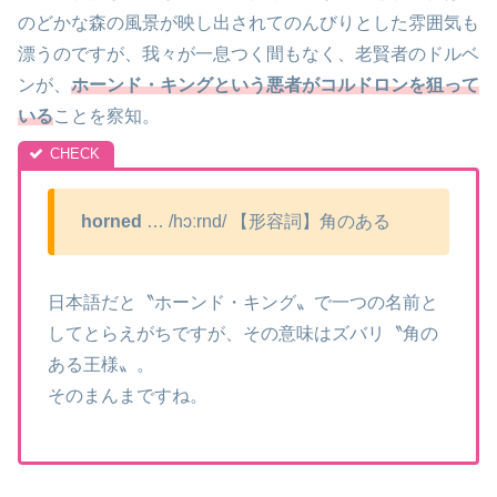
のどかな森の風景が映し出されてのんびりとした雰囲気も
漂うのですが、我々が一息つく間もなく、老賢者のドルベ
ンが、
ホーンド・キングという悪者がコルドロンを狙って
いる
ことを察知。
horned
… /hɔːrnd/ 【形容詞】角のある
日本語だと〝ホーンド・キング〟で一つの名前と
してとらえがちですが、その意味はズバリ〝角の
ある王様〟。
そのまんまですね。