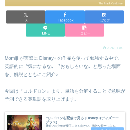
X
Facebook
はてブ
LINE
コピー
2026.01.04
Momiji が実際に Disney+ の作品を使って勉強する中で、
英語的に〝気になるな〟〝おもしろいな〟と思った場面
を、解説とともにご紹介♪
今回は『コルドロン』より、単語を分解することで意味が
予測できる英単語を取り上げます。
コルドロンを配信で見る | Disney+(ディズニー
プラス)
豚飼いの少年が魔王に立ち向かい、勇敢な騎士になる。