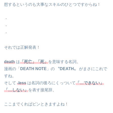
想するというのも大事なスキルのひとつですからね！
・
・
・
それでは正解発表！
death
は
「死亡」「死」
を意味する名詞。
漫画の「
DEATH NOTE
」の 〝
DEATH
〟 がまさにこれで
すね。
そして
-less
は名詞の後ろにくっついて
「…できない」
「…しない」
を表す接尾辞。
ここまでくればピンときますよね！