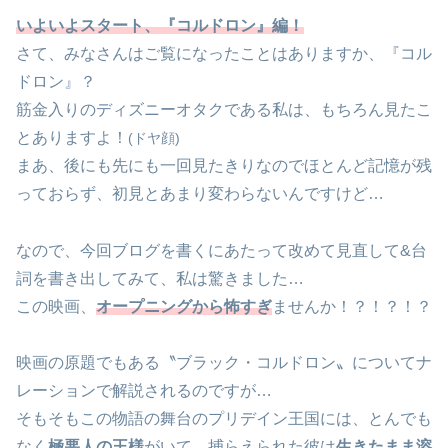
いよいよスタート、『コルドロン』編！
さて、みなさんはご覧になったことはありますか、『コル
ドロン』？
筋金入りのディズニーオタクである私は、もちろん見たこ
とありますよ！
(ドヤ顔)
まあ、後にも先にも一回見たきりなのでほとんど記憶が残
っておらず、初見とあまり変わらないんですけど…
なので、今回ブログを書くにあたって改めて見直して&台
詞を書き出してみて、私は驚きました…
この映画、
オープニングから怖すぎ
ませんか！？！？！？
映画の原題でもある〝ブラック・コルドロン〟についてナ
レーションで解説されるのですが…
そもそもこの物語の舞台のプリデイン王国には、とんでも
なく
極悪人の王様
がいて、捕らえられた彼は
生きたまま溶