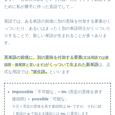
ために私が勝手に作った造語でして…
英語では、ある単語の前後に別の意味を付加する要素がく
っついたり、あるいはまったく別の単語同士がくっついた
りすることで、新しい単語が生まれることが多々ありま
す。
英単語の前後に
、
別の意味を付加する要素
(
文法用語では
接
がくっついて生まれた新単語
は、正
頭辞・接尾辞と言います)
式な用語では
〝派生語〟
といいます
impossible
「不可能な」=
im-
(否定の意味を表す
接頭辞) ＋
possible
「可能な」
※元々否定の意味を表す接頭辞は
in-
ですが、それに続
く単語が
p
で始まる場合には
im-
に変化します