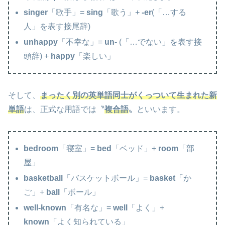
singer
「歌手」=
sing
「歌う」+
-er
(「…する
人」を表す接尾辞)
unhappy
「不幸な」=
un-
(「…でない」を表す接
頭辞) +
happy
「楽しい」
そして、
まったく別の英単語同士がくっついて生まれた新
単語
は、正式な用語では〝
複合語
〟といいます。
bedroom
「寝室」=
bed
「ベッド」+
room
「部
屋」
basketball
「バスケットボール」=
basket
「か
ご」+
ball
「ボール」
well-known
「有名な」=
well
「よく」+
known
「よく知られている」