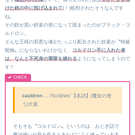
けた鉄の中に投げ込まれて
(！)処刑されたそうなんです
ね。
その鉄が黒い鉄釜の形になって固まったのがブラック・コ
ルドロン。
そんな王様の邪悪な魂がたっぷり配合された鉄釜が〝特級
呪物〟にならないわけがなく、
コルドロン手に入れた者
は、なんと不死身の軍隊を操れる
ようになってしまうので
す！
cauldron
… /’kɔːldrən/ 【名詞】(魔女の使
う)大釜
そもそも〝コルドロン〟というのは、おとぎ話で
魔法使いが薬を作るときなどによく使っている大