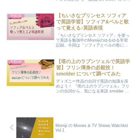
て学びます。
【ちいさなプリンセス ソフィア
学習記録
で英語学習】ソフィア&ベルと歌
って覚える♪英語表現
「ちいさなプリンセス ソフィア」を使っ
て英語を勉強中のMomijiのゆるゆる学習
記録。今回は「ソフィアとベルの歌に登
場する英語表現」についてです。
【塔の上のラプンツェルで英語学
学習記録
習】フリン渾身の必殺技！
smolder について調べてみた
ディズニー作品の台詞で英語の知識を深
めよう！ 『塔の上のラプンツェル』フリ
ンの台詞から、気になる単語 smolder に
ついて深掘りします。
Momiji の Movies & TV Shows Watchlist
Vol.1