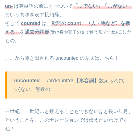
un-
は英単語の前にくっついて
「…でない」「…がない」
という意味を表す接頭辞。
そして
counted
は、
動詞の count「〈人・物など〉を数
える」
を
過去分詞形
にした
(受け身や完了の文で使う形ですね)
もの。
ここから導き出される uncounted の意味はこちら！
uncounted
… /ən’kɑuntɪd/ 【形容詞】数えられ(て
い)ない、無数の
一世紀、二世紀…と数えることもできないほど長い年月、
ということを、このナレーションでは伝えたいわけです
ね！