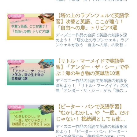
わるおもしろい表現」についてです。
【塔の上のラプンツェルで英語学
学習記録
習】吹替と英語、ここが違う！
「自由への扉」トリビア3選
ディズニー作品の台詞で英語の知識を深
めよう！ 『塔の上のラプンツェル』ラプ
ンツェルが歌う「自由への扉」の吹替と
英語の歌詞の違いにまつわるトリビアを3
つ紹介します。
【リトル・マーメイドで英語学
学習記録
習】「アンダー・ザ・シー」で学
ぶ！海の生き物の英単語10選
ディズニー作品の台詞で英単語の知識を
深めよう！ 『リトル・マーメイド』の名
曲「アンダー・ザ・シー」から「海の生
き物にまつわる単語」を10個紹介しま
す。
【ピーター・パンで英語学習】
学習記録
〝むかしむかし〟や〝一度〟だけ
じゃない！ 接続詞としても使え
る once
ディズニー作品の台詞で英語の知識を深
めよう！ 『ピーター・パン』ピーター・
パンの台詞から「接続詞の once」につい